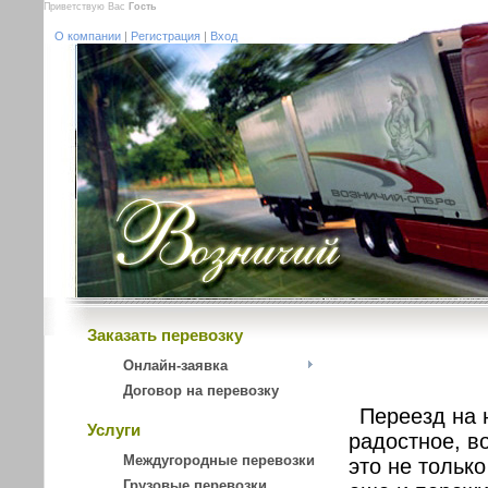
Приветствую Вас
Гость
О компании
|
Регистрация
|
Вход
Заказать перевозку
Онлайн-заявка
Договор на перевозку
Переезд на 
Услуги
радостное, в
Междугородные перевозки
это не тольк
Грузовые перевозки