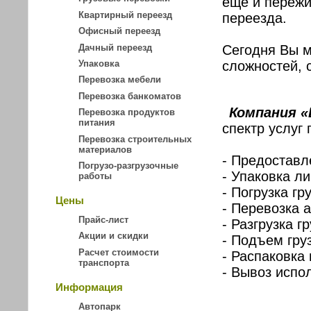
еще и пережи
Квартирный переезд
переезда.
Офисный переезд
Дачный переезд
Сегодня Вы м
сложностей, 
Упаковка
Перевозка мебели
Перевозка банкоматов
Компания «
Перевозка продуктов
питания
спектр услуг
Перевозка строительных
материалов
- Предоставл
Погрузо-разгрузочные
- Упаковка ли
работы
- Погрузка гр
Цены
- Перевозка 
Прайс-лист
- Разгрузка г
Акции и скидки
- Подъем гру
Расчет стоимости
- Распаковка
транспорта
- Вывоз испо
Информация
Автопарк